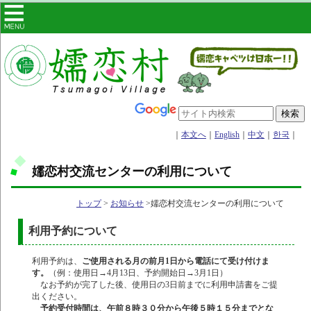
｜
本文へ
｜
English
｜
中文
｜
한국
｜
嬬恋村交流センターの利用について
トップ
>
お知らせ
>嬬恋村交流センターの利用について
利用予約について
利用予約は、
ご使用される月の前月1日から電話にて受け付けま
す。
（例：使用日→4月13日、予約開始日→3月1日）
なお予約が完了した後、使用日の3日前までに利用申請書をご提
出ください。
予約受付時間は、午前８時３０分から午後５時１５分までとな