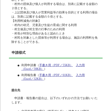
・村外の団体及び個人が利用する場合は、別表に記載する金額の
２倍とする。
・上記団体及び個人が営業利益等の効果を目的とする利用の場合
は、別表に記載する金額の５倍とする。
【利用料減免の対象】
・村内の幼児、児童及び生徒の育成に関する利用
・村主催及び村主管の行事のための利用
・村長が特別な理由があると認めたとき
・村民を対象とした団体等が利用する場合は、施設の利用料を免
除することができる。
申請様式
利用申請書（
手書き用（PDF／55KB）
入力用
（Excel／59KB）
）
利用報告書（
手書き用（PDF／61KB）
入力用
（Excel／32KB）
）
提出先
申請書・報告書の提出は、以下のいずれかの方法でお願いいた
します。