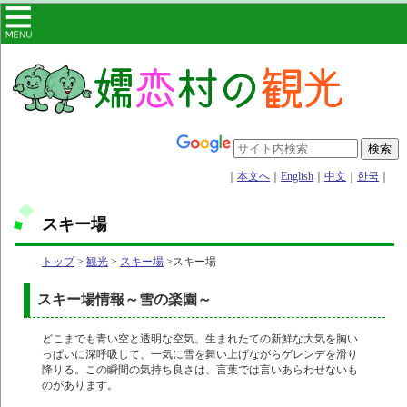
｜
本文へ
｜
English
｜
中文
｜
한국
｜
スキー場
トップ
>
観光
>
スキー場
>スキー場
スキー場情報～雪の楽園～
どこまでも青い空と透明な空気。生まれたての新鮮な大気を胸い
っぱいに深呼吸して、一気に雪を舞い上げながらゲレンデを滑り
降りる。この瞬間の気持ち良さは、言葉では言いあらわせないも
のがあります。