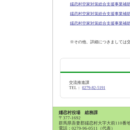
嬬恋村空家対策総合支援事業補助金
嬬恋村空家対策総合支援事業補助金
嬬恋村空家対策総合支援事業補助金交
※その他、詳細につきましては
交流推進課
TEL：
0279-82-5191
嬬恋村役場 総務課
〒377-1692
群馬県吾妻郡嬬恋村大字大前110番
電話：
0279-96-0511（代表）