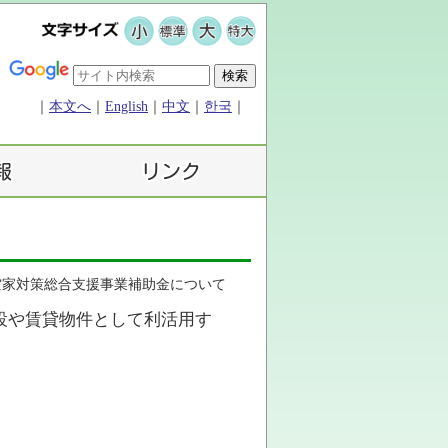
｜
本文へ
｜
English
｜
中文
｜
한국
｜
空家対策総合支援事業補助金について
設や賃貸物件として利活用す
。